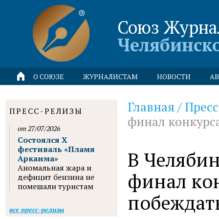
Союз Журна
Челябинск
О СОЮЗЕ
ЖУРНАЛИСТАМ
НОВОСТИ
АВ
Главная
/
Пресс
ПРЕСС-РЕЛИЗЫ
финал конкурс
от 27/07/2026
Состоялся X
фестиваль «Пламя
В Челябин
Аркаима»
Аномальная жара и
финал ко
дефицит бензина не
помешали туристам
побеждать
все пресс-релизы