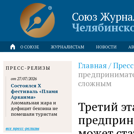
Союз Журна
Челябинск
О СОЮЗЕ
ЖУРНАЛИСТАМ
НОВОСТИ
АВ
Главная
/
Пресс
ПРЕСС-РЕЛИЗЫ
предпринимате
от 27/07/2026
сложным
Состоялся X
фестиваль «Пламя
Аркаима»
Третий эт
Аномальная жара и
дефицит бензина не
помешали туристам
предприн
может ст
все пресс-релизы