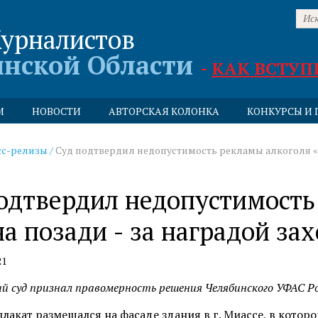
урналистов
инской Области
-
КАК ВСТУП
М
НОВОСТИ
АВТОРСКАЯ КОЛОНКА
КОНКУРСЫ И 
сс-релизы
/
Суд подтвердил недопустимость рекламы алкоголя «С
одтвердил недопустимость
а позади - за наградой за
21
 суд признал правомерность решения Челябинского УФАС Ро
лакат размещался на фасаде здания в г. Миассе, в котор