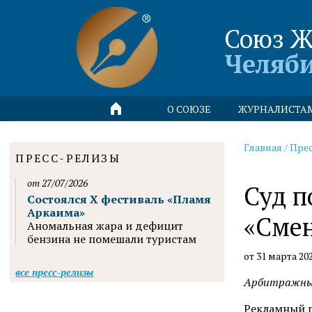
Союз Ж
Челяб
О СОЮЗЕ
ЖУРНАЛИСТА
Главная
/
Пре
ПРЕСС-РЕЛИЗЫ
от 27/07/2026
Суд п
Состоялся X фестиваль «Пламя
Аркаима»
«Смен
Аномальная жара и дефицит
бензина не помешали туристам
от 31 марта 20
все пресс-релизы
Арбитражный
Рекламный п