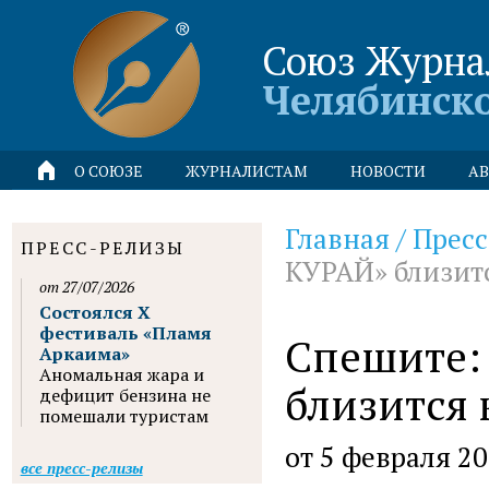
Союз Журна
Челябинск
О СОЮЗЕ
ЖУРНАЛИСТАМ
НОВОСТИ
АВ
Главная
/
Пресс
ПРЕСС-РЕЛИЗЫ
КУРАЙ» близит
от 27/07/2026
Состоялся X
фестиваль «Пламя
Спешите:
Аркаима»
Аномальная жара и
близится 
дефицит бензина не
помешали туристам
от 5 февраля 2
все пресс-релизы