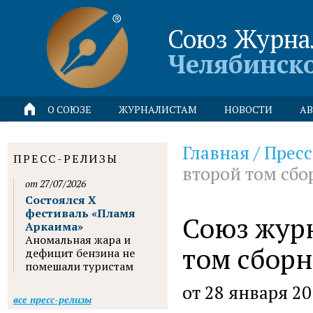
Союз Журна
Челябинск
О СОЮЗЕ
ЖУРНАЛИСТАМ
НОВОСТИ
АВ
Главная
/
Пресс
ПРЕСС-РЕЛИЗЫ
второй том сбо
от 27/07/2026
Состоялся X
фестиваль «Пламя
Союз журн
Аркаима»
Аномальная жара и
том сборн
дефицит бензина не
помешали туристам
от 28 января 2
все пресс-релизы