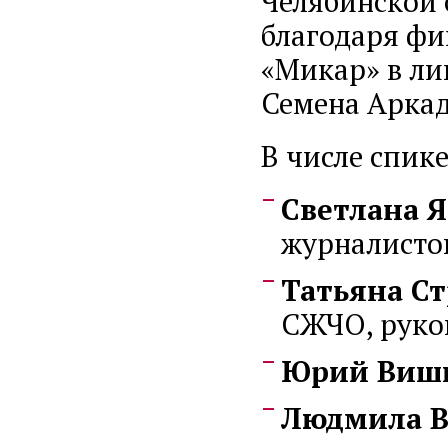
Челябинской 
благодаря ф
«Микар» в ли
Семена Арка
В числе спик
Светлана 
журналистов
Татьяна Ст
СЖЧО, руков
Юрий Виш
Людмила 