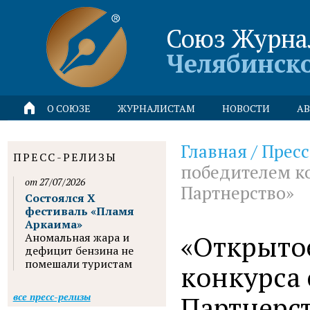
Союз Журна
Челябинск
О СОЮЗЕ
ЖУРНАЛИСТАМ
НОВОСТИ
АВ
Главная
/
Пресс
ПРЕСС-РЕЛИЗЫ
победителем к
от 27/07/2026
Партнерство»
Состоялся X
фестиваль «Пламя
Аркаима»
«Открытое
Аномальная жара и
дефицит бензина не
помешали туристам
конкурса
Партнерс
все пресс-релизы