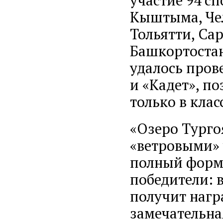
участие 94 сп
Кыштыма, Чел
Тольятти, Са
Башкортостан
удалось прове
и «Кадет», п
только в клас
«Озеро Турго
«ветровыми» 
полный форма
победители: 
получит нагр
замечательная