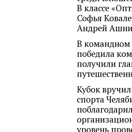
В классе «Оп
Софья Ковале
Андрей Ашнин
В командном з
победила ком
получили гла
путешественн
Кубок вручил
спорта Челяб
поблагодарил
организацион
уровень пров