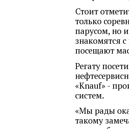
Стоит отметит
только сорев
парусом, но 
знакомятся с
посещают мас
Регату посет
нефтесервис
«Knauf» - пр
систем.
«Мы рады ок
такому замеч