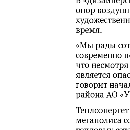
В «дизайнерс
опор воздушн
художественн
время.
«Мы рады сот
современно п
что несмотря
является опа
говорит нача
района АО «У
Теплоэнергет
мегаполиса с
тепловых сет