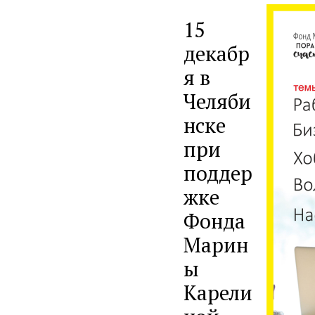
15
декабр
я в
Челяби
нске
при
поддер
жке
Фонда
Марин
ы
Карели