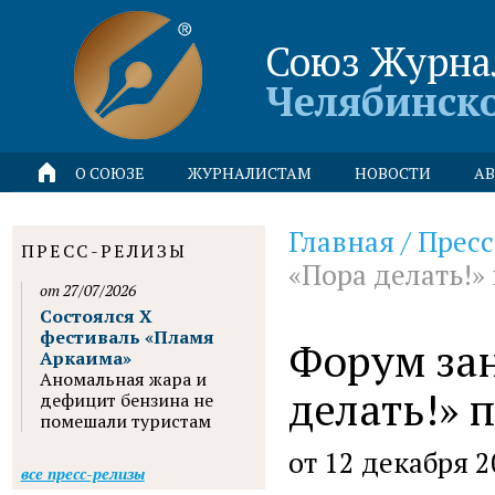
Союз Журна
Челябинск
О СОЮЗЕ
ЖУРНАЛИСТАМ
НОВОСТИ
АВ
Главная
/
Пресс
ПРЕСС-РЕЛИЗЫ
«Пора делать!»
от 27/07/2026
Состоялся X
фестиваль «Пламя
Форум зан
Аркаима»
Аномальная жара и
делать!» 
дефицит бензина не
помешали туристам
от 12 декабря 
все пресс-релизы