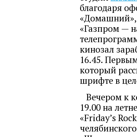
благодаря оф
«Домашний»,
«Газпром — н
телепрограмм
кинозал зараб
16.45. Первым
который расс
шрифте в цел
Вечером к ко
19.00 на летн
«Friday’s Roc
челябинского