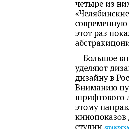
четыре из ни
«Челябинские
современную 
этот раз пок
абстракицони
Большое вни
уделяют диза
дизайну в Рос
Вниманию пуб
шрифтового д
этому направ
кинопоказов 
студии
SHANDESI