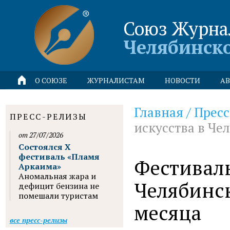
Союз Журна
Челябинск
О СОЮЗЕ
ЖУРНАЛИСТАМ
НОВОСТИ
АВ
Главная
/
Пресс
ПРЕСС-РЕЛИЗЫ
искусства в Че
от 27/07/2026
Состоялся X
фестиваль «Пламя
Фестиваль
Аркаима»
Аномальная жара и
Челябинск
дефицит бензина не
помешали туристам
месяца
все пресс-релизы