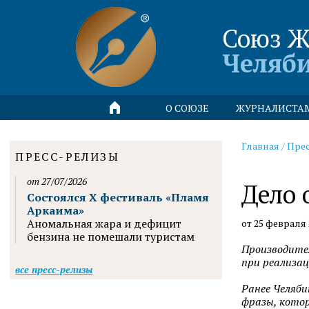
Союз Ж
Челяб
О СОЮЗЕ
ЖУРНАЛИСТА
Главная
/
Пре
ПРЕСС-РЕЛИЗЫ
от 27/07/2026
Дело 
Состоялся X фестиваль «Пламя
Аркаима»
Аномальная жара и дефицит
от 25 февраля 
бензина не помешали туристам
Производите
при реализац
все пресс-релизы
Ранее Челяби
фразы, котор