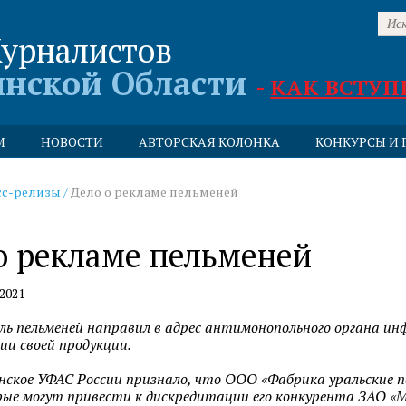
урналистов
инской Области
-
КАК ВСТУП
М
НОВОСТИ
АВТОРСКАЯ КОЛОНКА
КОНКУРСЫ И 
сс-релизы
/
Дело о рекламе пельменей
о рекламе пельменей
2021
ль пельменей направил в адрес антимонопольного органа и
ии своей продукции.
нское УФАС России признало, что ООО «Фабрика уральские п
ые могут привести к дискредитации его конкурента ЗАО «Мя