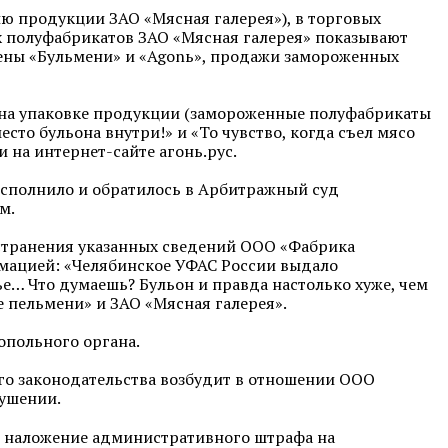
 продукции ЗАО «Мясная галерея»), в торговых
х полуфабрикатов ЗАО «Мясная галерея» показывают
лены «Бульмени» и «Agonь», продажи замороженных
 на упаковке продукции (замороженные полуфабрикаты
сто бульона внутри!» и «То чувство, когда съел мясо
 на интернет-сайте агонь.рус.
сполнило и обратилось в Арбитражный суд
м.
странения указанных сведений ООО «Фабрика
рмацией: «Челябинское УФАС России выдало
е… Что думаешь? Бульон и правда настолько хуже, чем
 пельмени» и ЗАО «Мясная галерея».
польного органа.
го законодательства возбудит в отношении ООО
ушении.
т наложение административного штрафа на