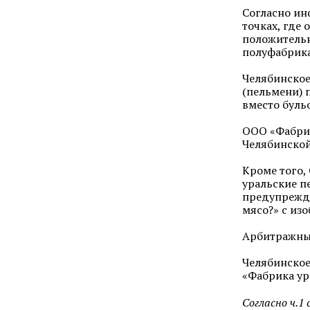
Согласно ин
точках, где
положительн
полуфабрика
Челябинское
(пельмени) 
вместо буль
ООО «Фабрик
Челябинской
Кроме того,
уральские п
предупрежде
мясо?» с из
Арбитражны
Челябинское
«Фабрика ур
Согласно ч.1