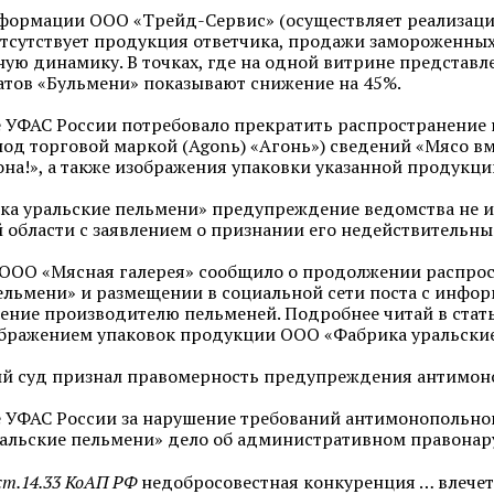
формации ООО «Трейд-Сервис» (осуществляет реализацию
 отсутствует продукция ответчика, продажи замороженны
ую динамику. В точках, где на одной витрине представ
тов «Бульмени» показывают снижение на 45%.
 УФАС России потребовало прекратить распространение
под торговой маркой (Agonь) «Агонь») сведений «Мясо вме
она!», а также изображения упаковки указанной продукции
а уральские пельмени» предупреждение ведомства не и
 области с заявлением о признании его недействительны
 ООО «Мясная галерея» сообщило о продолжении распро
ельмени» и размещении в социальной сети поста с инфо
ние производителю пельменей. Подробнее читай в стать
ображением упаковок продукции ООО «Фабрика уральские
й суд признал правомерность предупреждения антимоно
 УФАС России за нарушение требований антимонопольно
альские пельмени» дело об административном правонар
 ст.14.33 КоАП РФ
недобросовестная конкуренция … влече