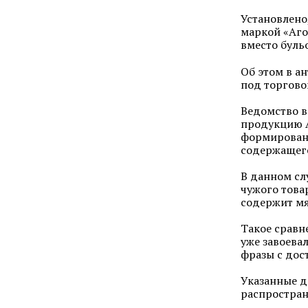
Установлено
маркой «Аго
вместо бульо
Об этом в а
под торгово
Ведомство в
продукцию А
формировани
содержащего
В данном сл
чужого това
содержит мяс
Такое сравн
уже завоева
фразы с дос
Указанные д
распростран