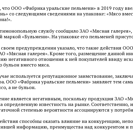
, что ООО «Фабрика уральские пельмени» в 2019 году вв
нь» со следующими сведениями на упаковке: «Мясо вместо
на!».
нтимонопольную службу сообщило ЗАО «Мясная галерея»,
й маркой «Бульмени». На упаковке его пельменей присутс
 своем предупреждении указало, что такие действия ОО
О «Мясная галерея». Кроме того, размещение данной ин
ю негативного отношения к ней покупателей ввиду иска
 бульон вместо мяса.
учае используется репутационное заимствование, заключ
ра. ООО «Фабрика уральские пельмени» заявляет тем сам
о, а не бульон.
ение является негативным, поскольку продукция ЗАО «Мя
ла определенную известность на рынке. Соответственно,
таточной степенью вероятности ассоциируются у потреби
ействия способны оказать влияние на конкуренцию, неп
ившей информацию, преимущества над конкурентом и п