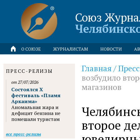
Союз Журна
Челябинск
О СОЮЗЕ
ЖУРНАЛИСТАМ
НОВОСТИ
АВ
Главная
/
Пресс
ПРЕСС-РЕЛИЗЫ
возбудило втор
от 27/07/2026
магазинов
Состоялся X
фестиваль «Пламя
Аркаима»
Челябинс
Аномальная жара и
дефицит бензина не
помешали туристам
второе де
ювелирны
все пресс-релизы