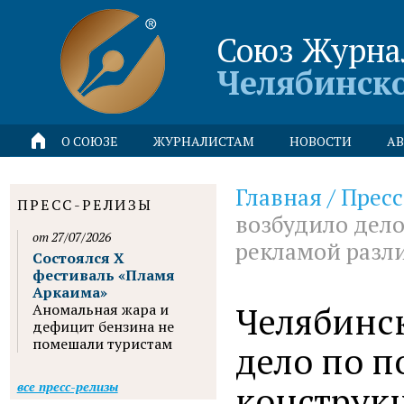
Союз Журна
Челябинск
О СОЮЗЕ
ЖУРНАЛИСТАМ
НОВОСТИ
АВ
Главная
/
Пресс
ПРЕСС-РЕЛИЗЫ
возбудило дело
от 27/07/2026
рекламой разл
Состоялся X
фестиваль «Пламя
Аркаима»
Челябинс
Аномальная жара и
дефицит бензина не
помешали туристам
дело по 
конструкц
все пресс-релизы