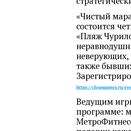
стратегическ
«Чистый мара
состоится чет
«Пляж Чурило
неравнодушн
неверующих, 
также бывших
Зарегистриро
https://cleangames.ru/ev
Ведущим игры
программе: м
МетроФитнесс