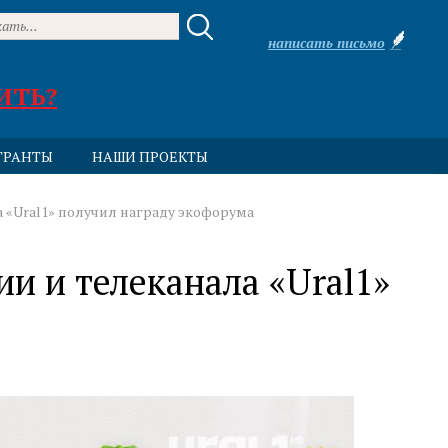
написать письмо
ИТЬ?
ГРАНТЫ
НАШИ ПРОЕКТЫ
 «Ural1» получил награду экофорума
и и телеканала «Ural1»