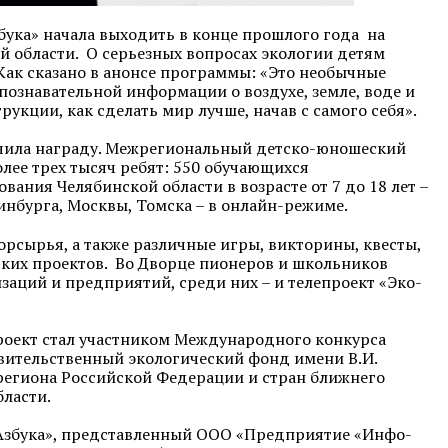
бука» начала выходить в конце прошлого года на
й области. О серьезных вопросах экологии детям
Как сказано в анонсе программы: «Это необычные
познавательной информации о воздухе, земле, воде и
рукции, как сделать мир лучше, начав с самого себя».
учила награду. Межрегиональный детско-юношеский
лее трех тысяч ребят: 550 обучающихся
ания Челябинской области в возрасте от 7 до 18 лет –
инбурга, Москвы, Томска – в онлайн-режиме.
рсырья, а также различные игры, викторины, квесты,
ских проектов. Во Дворце пионеров и школьников
заций и предприятий, среди них – и телепроект «Эко-
проект стал участником Международного конкурса
авительственный экологический фонд имени В.И.
1 региона Российской Федерации и стран ближнего
бласти.
-Азбука», представленный ООО «Предприятие «Инфо-