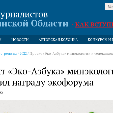
урналистов
инской Области
-
КАК ВСТУП
М
НОВОСТИ
АВТОРСКАЯ КОЛОНКА
КОНКУРСЫ И 
сс-релизы
/
2022
/
Проект «Эко-Азбука» минэкологии и телеканала
т «Эко-Азбука» минэкологи
ил награду экофорума
22