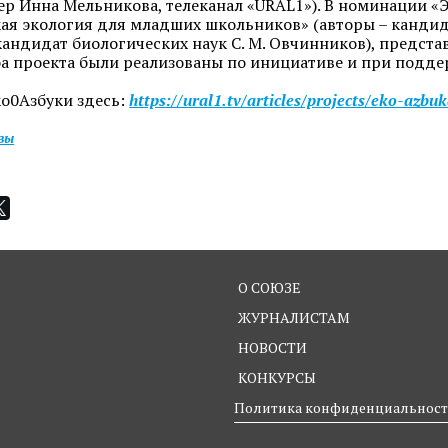
ер Инна Мельникова, телеканал «URAL1»). В номинации «
ая экология для младших школьников» (авторы – кандидат
кандидат биологических наук С. М. Овчинников), предс
а проекта были реализованы по инициативе и при подде
ко0Азбуки здесь:
https://ural1.tv/articles/projects/eko-azbuk
изы
О СОЮЗЕ
ЖУРНАЛИСТАМ
НОВОСТИ
КОНКУРСЫ
Политика конфиденциальнос