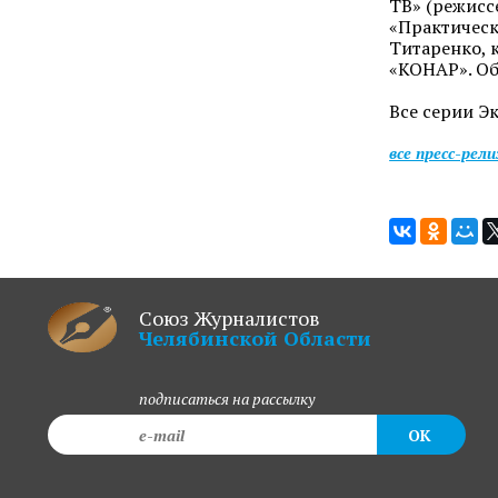
ТВ» (режисс
«Практическ
Титаренко, 
«КОНАР». Об
Все серии Э
все пресс-рел
Союз Журналистов
Челябинской Области
подписаться на рассылку