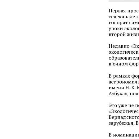
Первая прос
телеканале 
говорят сам
уроки эколо
второй жизн
Недавно «Эк
экологическ
образовател
в очном фор
В рамках фо
астрономиче
имени Н. К.
Азбука», по
Это уже не 
«Экологичес
Вернадского
зарубежья. 
В номинации