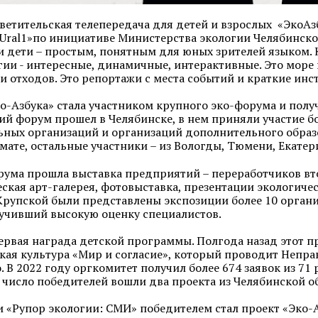
ветительская телепередача для детей и взрослых «ЭкоАз
«Ural1»по инициативе Министерства экологии Челябинско
и дети – простым, понятным для юных зрителей языком. 
гии - интересные, динамичные, интерактивные. Это море 
и отходов. Это репортажи с места событий и краткие инст
о-Азбука» стала участником крупного эко-форума и пол
ий форум прошел в Челябинске, в нем приняли участие бо
ьных организаций и организаций дополнительного образов
мате, остальные участники – из Вологды, Тюмени, Екатер
рума прошла выставка предприятий – переработчиков вто
ская арт-галерея, фотовыставка, презентации экологиче
 Крупской были представлены экспозиции более 10 органи
лучивший высокую оценку специалистов.
первая награда детской программы. Полгода назад этот 
кая культура «Мир и согласие», который проводит Непр
. В 2022 году оргкомитет получил более 674 заявок из 7
В число победителей вошли два проекта из Челябинской о
 «Рупор экологии: СМИ» победителем стал проект «Эко