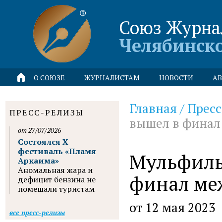
Союз Журна
Челябинск
О СОЮЗЕ
ЖУРНАЛИСТАМ
НОВОСТИ
АВ
Главная
/
Пресс
ПРЕСС-РЕЛИЗЫ
вышел в финал
от 27/07/2026
Состоялся X
фестиваль «Пламя
Мульфиль
Аркаима»
Аномальная жара и
финал ме
дефицит бензина не
помешали туристам
от 12 мая 2023
все пресс-релизы