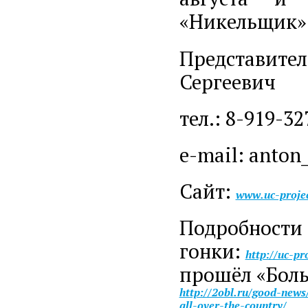
«Никельщик» 
Представител
Сергеевич
тел.: 8-919-32
e-mail: anton
Сайт:
www.uc-projec
Подробности 
гонки:
http://uc-p
прошёл «Боль
http://2obl.ru/good-new
all-over-the-country/