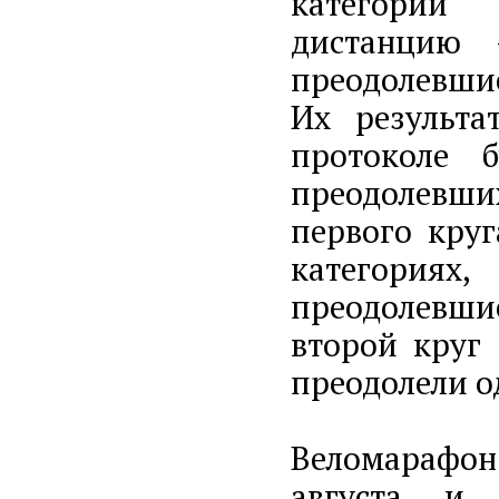
категорий 
дистанцию 
преодолевшие
Их результа
протоколе б
преодолевши
первого круг
категориях
преодолевши
второй круг 
преодолели о
Веломарафон
августа и 