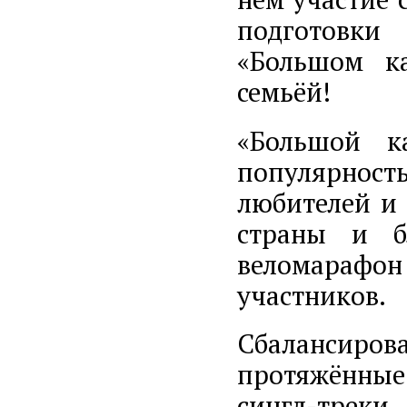
подготовки
«Большом к
семьёй!
«Большой к
популярност
любителей и 
страны и б
веломарафо
участников.
Сбалансиро
протяжённые
сингл-трек