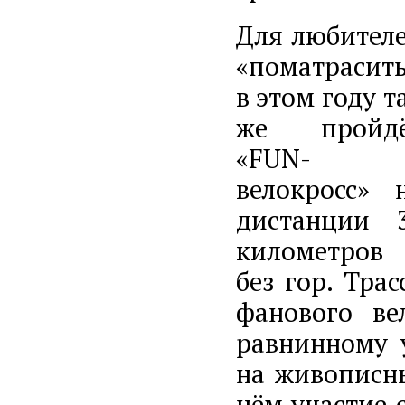
Для любител
«поматрасит
в этом году т
же пройд
«FUN-
велокросс» 
дистанции 
километров
без гор. Трас
фанового ве
равнинному 
на живописны
нём участие 