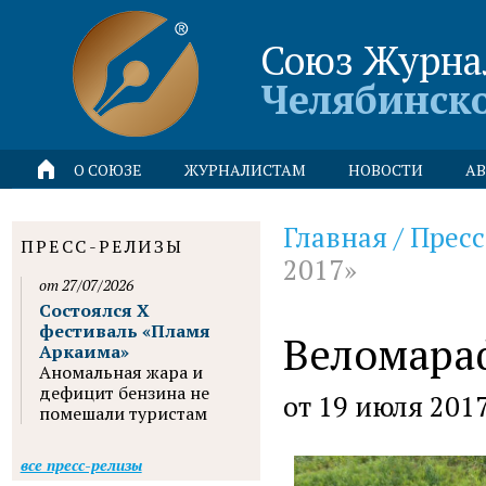
Союз Журна
Челябинск
О СОЮЗЕ
ЖУРНАЛИСТАМ
НОВОСТИ
АВ
Главная
/
Пресс
ПРЕСС-РЕЛИЗЫ
2017»
от 27/07/2026
Состоялся X
фестиваль «Пламя
Веломара
Аркаима»
Аномальная жара и
дефицит бензина не
от 19 июля 201
помешали туристам
все пресс-релизы