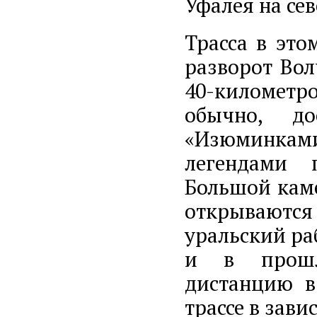
Уфалея на се
Трасса в это
разворот Вол
40-километро
обычно, до
«Изюминками
легендами 
Большой каме
открывают
уральский ра
и в прошл
дистанцию в
трассе в зави