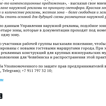
ие-то компенсационные предложения»,
- высказал свое мне
плане наружной рекламы по принципу светофора. Красная з
 и количестве рекламы, желтая зона – более свободная и зе
бы стать основой для будущей схемы размещения наружной 
по данным Управления наружной рекламы, подобное зонир
четыре зоны, которые в документации проходят под ном
 одну зону.
о участники рабочей группы высказали пожелание, чтоб
ированы с новыми гостевыми маршрутами города. При э
рекламных конструкций для крупных южноуральских мун
положения для Челябинска и распространения этой практ
а Уполномоченного по защите прав предпринимателей в Ч
, Telegram); +7 951 797 32 10;
изы