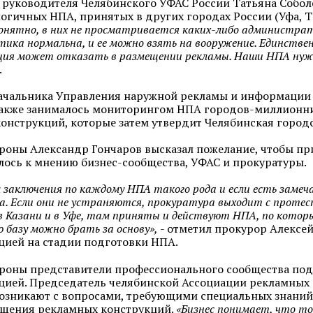
 руководителя Челябинского УФАС России Татьяна Собол
логичных НПА, принятых в других городах России (Уфа, 
онятно, в них не просматривается каких-либо администрат
ика нормальна, и ее можно взять на вооружение. Единствен
ия может отказать в размещении рекламы. Наши НПА нуж
.
ачальника Управления наружной рекламы и информации
акже занималось мониторингом НПА городов-миллионни
онструкций, которые затем утвердит Челябинская городс
ороны Александр Гончаров высказал пожелание, чтобы п
ось к мнению бизнес-сообщества, УФАС и прокуратуры.
заключения по каждому НПА такого рода и если есть замеча
а. Если они не устраняются, прокуратура выходит с проте
в Казани и в Уфе, там приняты и действуют НПА, по которы
 базу можно брать за основу»,
- отметил прокурор Алексей
ией на стадии подготовки НПА.
ороны представители профессионального сообщества подт
ией. Председатель челябинской Ассоциации рекламных 
озникают с вопросами, требующими специальных знаний
ещения рекламных конструкций.
«Бизнес понимает, что то