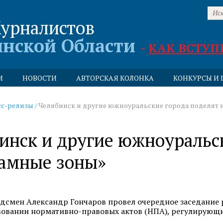
урналистов
инской Области
-
КАК ВСТУП
М
НОВОСТИ
АВТОРСКАЯ КОЛОНКА
КОНКУРСЫ И 
сс-релизы
/
Челябинск и другие южноуральские города поделят 
инск и другие южноуральск
амные зоны»
дсмен Александр Гончаров провел очередное заседание 
овании нормативно-правовых актов (НПА), регулирующи