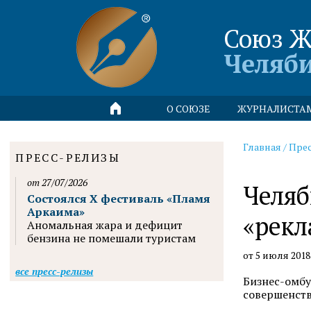
Союз Ж
Челяб
О СОЮЗЕ
ЖУРНАЛИСТА
Главная
/
Пре
ПРЕСС-РЕЛИЗЫ
от 27/07/2026
Челяб
Состоялся X фестиваль «Пламя
Аркаима»
«рекл
Аномальная жара и дефицит
бензина не помешали туристам
от 5 июля 2018
все пресс-релизы
Бизнес-омбу
совершенств