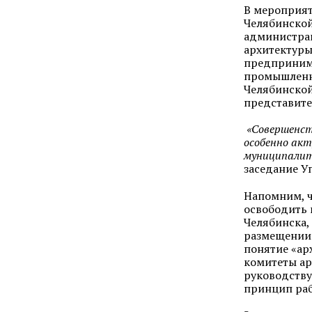
В мероприят
Челябинско
администрац
архитектуры
предпринима
промышленни
Челябинской
представите
«Совершенст
особенно акт
муниципалит
заседание У
Напомним, ч
освободить 
Челябинска,
размещении 
понятие «ар
комитеты ар
руководству
принцип раб