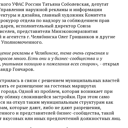
кого УФАС России Татьяна Соболевская, депутат
Управления наружной рекламы и информации
тектуры и дизайна, главный художник Комитета
прокурор отдела по надзору за соблюдением прав
ндарев, исполнительный директор Союза
иселев, представители Минэкономразвития
и агентств г. Челябинска Олег Гришанков и другие
а Уполномоченного.
ние рекламы в Челябинске, тема очень серьезная и
осов много. Есть они и у бизнес-сообщества и у
 учитывая позицию и пожелания всех сторон»,
- открыл
андр Гончаров.
стрилась в связи с решением муниципальных властей
чить ее размещение на гостевых маршрутах
 города. Одной из проблем, которая возникает при
у облику сложившейся застройки. При этом само
ется на откуп таким муниципальным структурам как
ам, которые дают, либо не дают разрешения,
нного и представителей бизнес-сообщества, такой
от вкусовых или иных предпочтений должностных лиц.