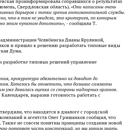
евская проинформировала собравшихся о результатах
Тюмень, Свердловская область).
«Они написаны очень
ивных барьеров с точки зрения антимонопольной службы.
но, что я там не увидела, это критериев, по которым
но этим пунктом дополнить»,
- сообщила Т.
 администрации Челябинска Дианы Ярулиной,
ков и пришло к решению разработать типовые виды
кая Дума.
ри разработке типовых решений управление
ния, прокуратура обязательно их доводит до
стом. Хотелось бы отметить, что большие саммиты
м уже давалась оценка со стороны надзорных органов.
 Календарев, выразив готовность работать с
вердили, что находятся в диалоге с городской
компаний и агентств Олег Гришанков сообщил, что
. Также не совсем понятны принципы создания новой
чно потеряет часть конструкций, но мы хотим знать,