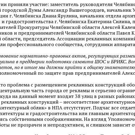
ии приняли участие: заместитель руководителя Челябинс
й городской Думы Александр Вышегородцев, начальник 
ии г. Челябинска Диана Ярулина, начальник отдела архи
 и градостроительства г. Челябинска Екатерина Силина, 
телей Прокуратуры Челябинской области Алексей Кале
ков и предпринимателей Челябинской области Павел К
 области, председатель Ассоциации рекламных компаний 
ли профессионального сообщества, сотрудники аппарат
вование нормативно-правовых актов, регулирующих размеще
уальна в преддверии подготовки саммита ШОС и БРИКС. Вопр
етов, но в итоге мы должны прийти к общему знаменателю,
полномоченный по защите прав предпринимателей Алекс
то проблема с размещением рекламных конструкций обо
центральную часть города от рекламы и серьезно ограни
 куда на данный момент входит 38 улиц в разных районах
рекламных конструкций – несоответствие архитектурном
хитектурный облик» в НПА отсутствует. Подчас все отда
хитектуры и градостроительства или главным архитектор
ясь собственными соображениями. На взгляд Уполномоче
оты не прозрачен и непродуктивен, и слишком зависит 