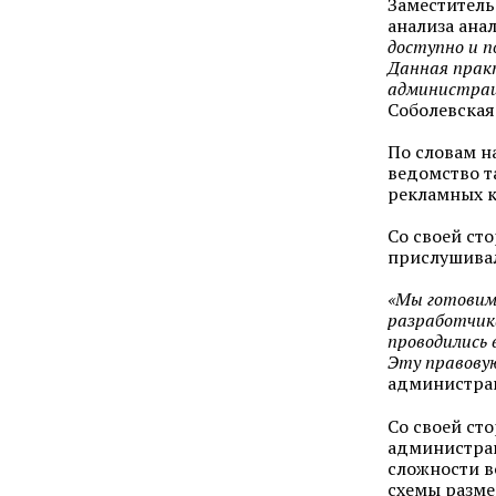
Заместитель
анализа ана
доступно и п
Данная практ
администрац
Соболевская
По словам н
ведомство т
рекламных к
Со своей ст
прислушивал
«Мы готовим 
разработчик
проводились 
Эту правовую
администрац
Со своей ст
администрац
сложности в
схемы разм