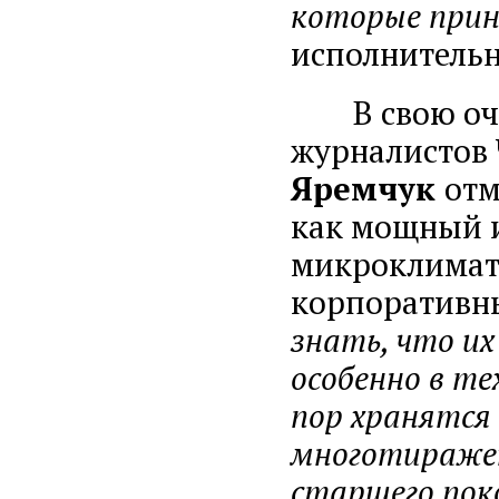
которые прин
исполнитель
В свою очер
журналистов 
Яремчук
отм
как мощный и
микроклимата
корпоративн
знать, что их
особенно в те
пор хранятся 
многотиражек
старшего пок