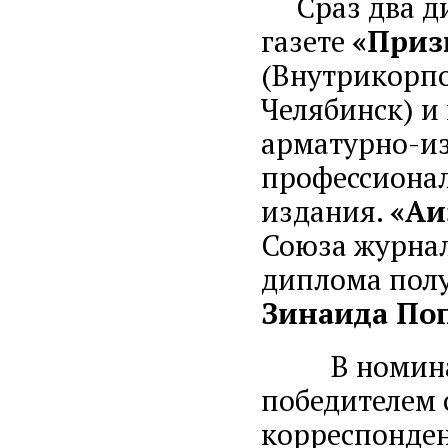
Сраз два дип
газете
«При
(Внутрикорпо
Челябинск) и
арматурно-из
профессионал
издания.
«Аи
Союза журнал
диплома полу
Зинаида По
В номин
победителем 
корреспонден