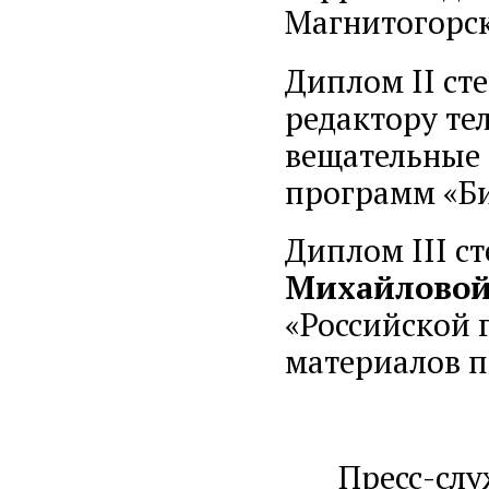
Магнитогорск
Диплом II ст
редактору те
вещательные 
программ «Би
Диплом III с
Михайлово
«Российской 
материалов 
Пресс-служ