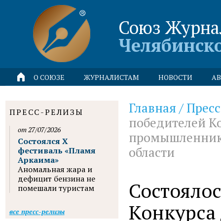
Союз Журна
Челябинск
О СОЮЗЕ
ЖУРНАЛИСТАМ
НОВОСТИ
АВ
Главная
/
Пресс
ПРЕСС-РЕЛИЗЫ
победителей К
от 27/07/2026
промышленник
Состоялся X
области
фестиваль «Пламя
Аркаима»
Аномальная жара и
дефицит бензина не
Состояло
помешали туристам
Конкурса
все пресс-релизы