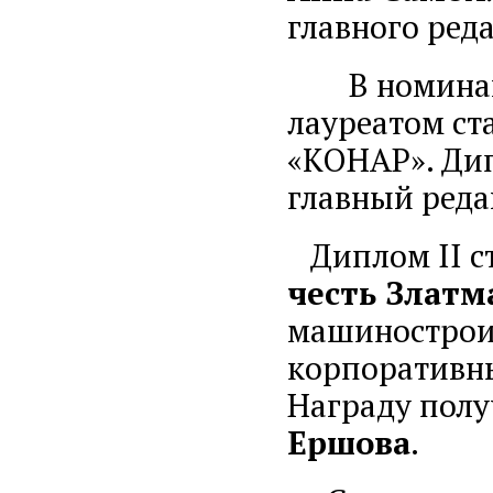
главного ред
В номина
лауреатом ст
«КОНАР». Дип
главный ред
Диплом II ст
честь Златм
машиностроит
корпоративны
Награду полу
Ершова
.