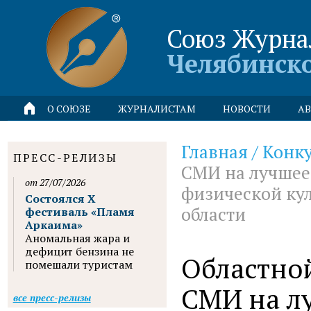
Союз Журна
Челябинск
О СОЮЗЕ
ЖУРНАЛИСТАМ
НОВОСТИ
АВ
Главная
/
Конк
ПРЕСС-РЕЛИЗЫ
СМИ на лучшее
от 27/07/2026
физической кул
Состоялся X
области
фестиваль «Пламя
Аркаима»
Аномальная жара и
дефицит бензина не
Областно
помешали туристам
СМИ на л
все пресс-релизы